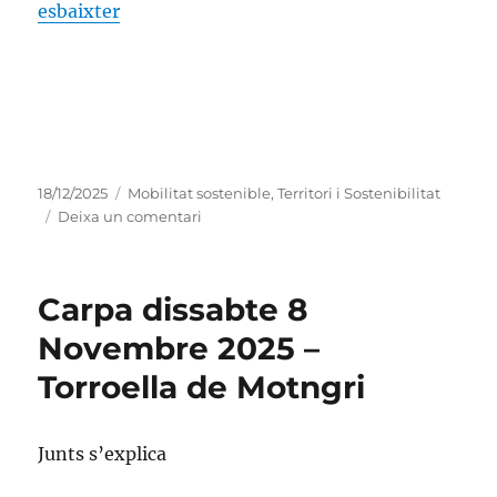
esbaixter
Publicat
Categories
18/12/2025
Mobilitat sostenible
,
Territori i Sostenibilitat
el
a
Deixa un comentari
EL
BAIX
TER,
Carpa dissabte 8
UN
TERRITORI
Novembre 2025 –
OBLIDAT
Torroella de Motngri
Junts s’explica