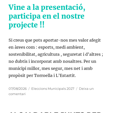
Vine a la presentació,
participa en el nostre
projecte !!
Si creus que pots aportar-nos mes valor afegit
en àrees com : esports, medi ambient,
sostenibilitat, agricultura , seguretat i d’altres ;
no dubtis i incorporat amb nosaltres. Per un
municipi millor, mes segur, mes net i amb
propòsit per Torroella i L’Estartit.
Publicat
Categories
07/08/2026
Eleccions Municipals 2027
Deixa un
el
a
comentari
PRESENTACIÓ
ALCALDABLE
ELECCIONS