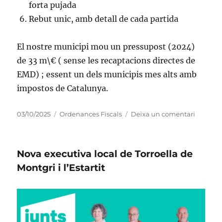
forta pujada
Rebut unic, amb detall de cada partida
El nostre municipi mou un pressupost (2024)
de 33 m\€ ( sense les recaptacions directes de
EMD) ; essent un dels municipis mes alts amb
impostos de Catalunya.
Publicat
Categories
a
03/10/2025
Ordenances Fiscals
Deixa un comentari
el
NOVES
ORDEN
MUNICI
Nova executiva local de Torroella de
PER
L’ANY
Montgri i l’Estartit
2026