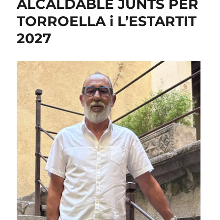
ALCALDABLE JUNTS PER
MUNICIPALS
2027
TORROELLA i L’ESTARTIT
2027