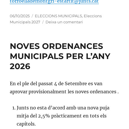
torroellademontgri-estartit@junts.cat
Publicat
Categories
06/10/2025
ELECCIONS MUNICIPALS
,
Eleccions
el
a
Municipals 2027
Deixa un comentari
ENS
PREPAREM
PER
NOVES ORDENANCES
LES
ELECCIONS
MUNICIPALS PER L’ANY
MUNICIPALS
2026
2027
En el ple del passat 4 de Setembre es van
aprovar provisionalment les noves ordenances .
Junts no esta d’acord amb una nova puja
mitja del 2,5% pràcticament en tots els
capítols.