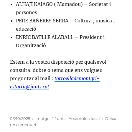
ALHAJI KAJAGO ( Mamadou) – Societat i
persones
PERE BAÑERES SERRA – Cultura , musica i
educació
ENRIC BATLLE ALABALL – President i
Organització
Estem a la vostra disposició per qualsevol
consulta, dubte o tema que ens vulgueu
preguntar al mail :
torroellademontgri-
est
artit@junts.cat
Publicat
Format
Categories
03/10/2025
Imatge
Junts - Assemblea local
Deixa
el
a
un comentari
Nova