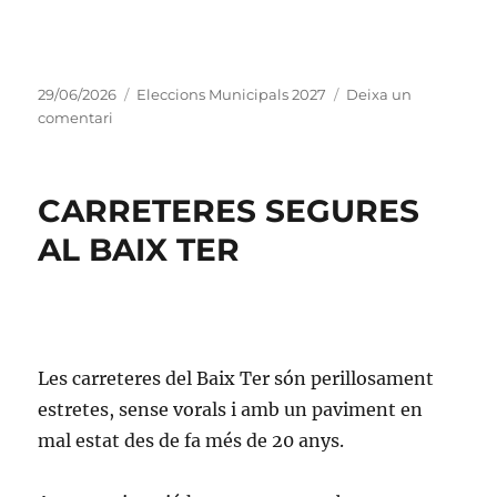
Publicat
Categories
29/06/2026
Eleccions Municipals 2027
Deixa un
el
a
comentari
ALCALDABLE
JUNTS
PER
CARRETERES SEGURES
TORROELLA
i
AL BAIX TER
L’ESTARTIT
2027
Les carreteres del Baix Ter són perillosament
estretes, sense vorals i amb un paviment en
mal estat des de fa més de 20 anys.