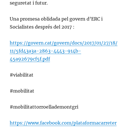
seguretat i futur.
Una promesa oblidada pel govern d’ERC i
Socialistes després del 2017 :
https://govern.cat/govern/docs/2017/01/27/18/
11/5fd43a3a-2863-4443-914b-
45a92679cf5f.pdf
#viabilitat
#mobilitat
#mobilitattorroellademontgri
https://www.facebook.com/plataformacarreter