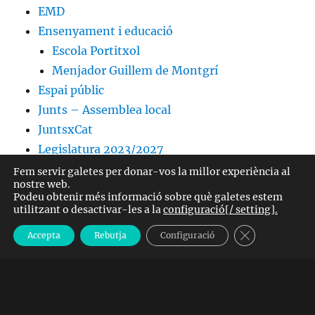
EMD
Ensenyament i educació
Escola Portitxol
Menjador Guillem de Montgrí
Espai públic
Junts – Assemblea local
JuntsxCat
Legislatura 2023/2027
Medalles del Montgrí
Fem servir galetes per donar-vos la millor experiència al
nostre web.
Medi Ambient
Podeu obtenir més informació sobre què galetes estem
Mobilitat sostenible
utilitzant o desactivar-les a la
configuració[/ setting].
Parc Natural Montgrí, Medes i el Baix Ter
TANCA EL B
Accepta
Rebutja
Configuració
Territori i Sostenibilitat
Ordenances Fiscals
Passeig marítim de l'Estartit
Personal laboral