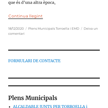
que és d’una altra època,
Continua llegint
Publicat
Categories
18/12/2020
Plens Municipals Torroella i EMD
Deixa un
el
a
comentari
UPM
i
ERC
reclamen
per
FORMULARI DE CONTACTE
a
ells
l’empatia
i
sensibilitat
que
no
Plens Municipals
posen
als
ALCALDABLE JUNTS PER TORROELLA i