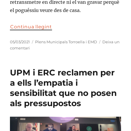
retransmetre en directe ni el van gravar perquè
el poguéssiu veure des de casa.
Continua llegint
Publicat
Categories
05/03/2021
Plens Municipals Torroella i EMD
Deixa un
el
a
comentari
Primer
ple
presencial
UPM i ERC reclamen per
amb
una
a ells l’empatia i
defensa
sensibilitat que no posen
aferrissada
de
als pressupostos
l’Operació
Llagostera