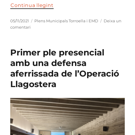
Continua llegint
Publicat
Categories
05/11/2021
Plens Municipals Torroella i EMD
Deixa un
el
a
comentari
Votarem
contra
un
Primer ple presencial
pressupost
d’ERC
amb una defensa
i
aferrissada de l’Operació
UPM
que
Llagostera
és
irreal
i
sense
iniciativa