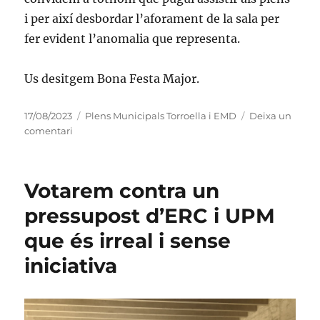
i per així desbordar l’aforament de la sala per
fer evident l’anomalia que representa.
Us desitgem Bona Festa Major.
Publicat
Categories
17/08/2023
Plens Municipals Torroella i EMD
Deixa un
el
a
comentari
Primers
plens
de
Votarem contra un
la
nova
pressupost d’ERC i UPM
legislatura
que és irreal i sense
iniciativa