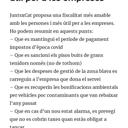
zona
blava
JuntsxCat proposa una fiscalitat més amable
a
tornar
amb les persones i més útil per a les empreses.
els
Ho podem resumir en aquests punts:
diners’
– Que es mantingui el període de pagament
impostos d’època covid
– Que es sancioni els pisos buits de grans
tenidors només (no de tothom)
– Que les despeses de gestió de la zona blava es
carreguin a l’empresa que dona el servei
– Que es recuperin les bonificacions ambientals
per vehicles poc contaminants que van rebaixar
l’any passat
– Que en cas d’un nou estat alarma, es prevegi
que no es cobrin taxes quan estàs obligat a
tancar