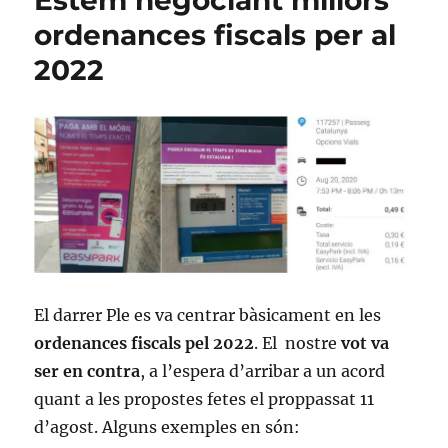
fiscals
ordenances fiscals per al
justes
2022
que
premiïn
i
reconeguin
la
sostenibilitat
El darrer Ple es va centrar bàsicament en les
ordenances fiscals pel 2022
. El nostre
vot va
ser en contra
, a l’espera d’arribar a un acord
quant a les propostes fetes el proppassat 11
d’agost. Alguns exemples en són: