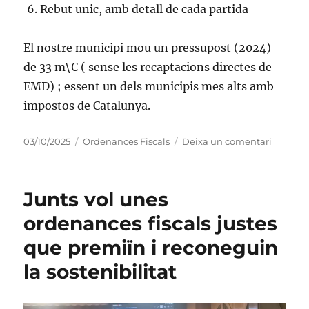
Rebut unic, amb detall de cada partida
El nostre municipi mou un pressupost (2024)
de 33 m\€ ( sense les recaptacions directes de
EMD) ; essent un dels municipis mes alts amb
impostos de Catalunya.
Publicat
Categories
a
03/10/2025
Ordenances Fiscals
Deixa un comentari
el
NOVES
ORDEN
MUNICI
Junts vol unes
PER
L’ANY
ordenances fiscals justes
2026
que premiïn i reconeguin
la sostenibilitat