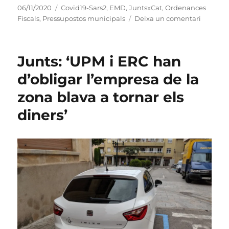
Publicat
Categories
06/11/2020
Covid19-Sars2
,
EMD
,
JuntsxCat
,
Ordenances
el
a
Fiscals
,
Pressupostos municipals
Deixa un comentari
‘Un
pressup
sense
Junts: ‘UPM i ERC han
ànima,
sense
d’obligar l’empresa de la
empatia
zona blava a tornar els
sense
sensibili
diners’
i
sense
ni
un
bri
d’iniciat