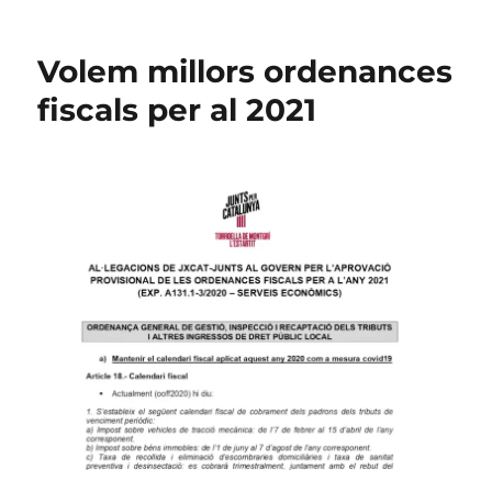
Publiquem
el
primer
Volem millors ordenances
butlletí
2021
fiscals per al 2021
de
Junts
a
Torroella
de
Montgrí
i
l’Estartit