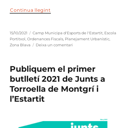
Continua llegint
Publicat
Categories
15/10/2021
Camp Municipa d'Esports de l'Estartit
,
Escola
el
Portitxol
,
Ordenances Fiscals
,
Planejament Urbanístic
,
a
Zona Blava
Deixa un comentari
Estem
negociant
millors
Publiquem el primer
ordenances
fiscals
butlletí 2021 de Junts a
per
Torroella de Montgrí i
al
2022
l’Estartit