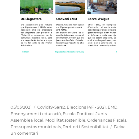
Publicat
Categories
05/03/2021
Covid19-Sars2
,
Eleccions 14F - 2021
,
EMD
,
el
Ensenyament i educació
,
Escola Portitxol
,
Junts -
Assemblea local
,
Mobilitat sostenible
,
Ordenances Fiscals
,
Pressupostos municipals
,
Territori i Sostenibilitat
Deixa
a
un comentari