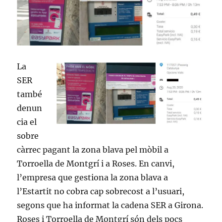
per
a
les
empreses
La
SER
també
denun
cia el
sobre
càrrec pagant la zona blava pel mòbil a
Torroella de Montgrí i a Roses. En canvi,
l’empresa que gestiona la zona blava a
l’Estartit no cobra cap sobrecost a l’usuari,
segons que ha informat la cadena SER a Girona.
Roses i Torroella de Montgrí són dels pocs