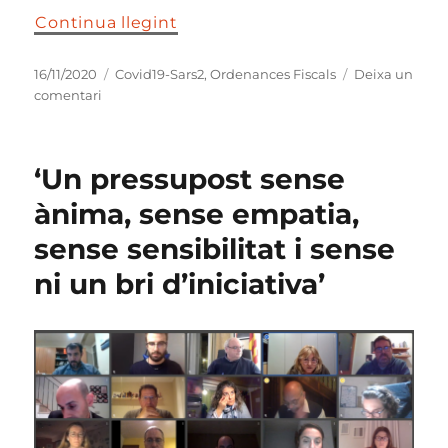
Continua llegint
Publicat
Categories
16/11/2020
Covid19-Sars2
,
Ordenances Fiscals
Deixa un
el
a
comentari
Volem
millors
ordenances
‘Un pressupost sense
fiscals
per
ànima, sense empatia,
al
sense sensibilitat i sense
2021
ni un bri d’iniciativa’