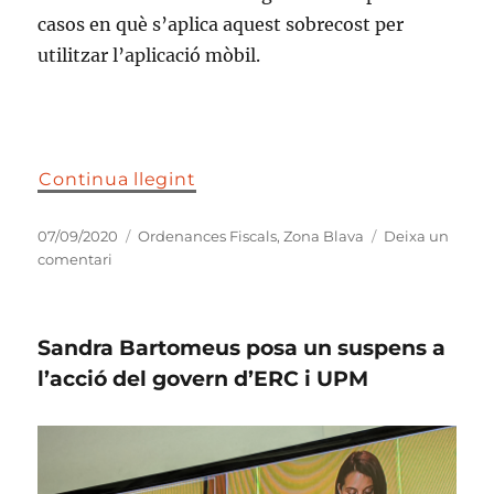
casos en què s’aplica aquest sobrecost per
utilitzar l’aplicació mòbil.
Continua llegint
Publicat
Categories
07/09/2020
Ordenances Fiscals
,
Zona Blava
Deixa un
el
a
comentari
La
SER
també
Sandra Bartomeus posa un suspens a
denuncia
el
l’acció del govern d’ERC i UPM
sobrecàrrec
pagant
la
zona
blava