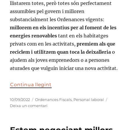
llistarem totes, però totes són perfectament
assumibles pel govern i milloren
substancialment les Ordenances vigents:
millorem en els incentius per al foment de les
energies renovables
tant en els habitatges
privats com en les activitats,
premiem als que
reciclem i utilitzem quan toca la deixalleria
o
ajudem als joves emprenedors o a persones
aturades que vulguin iniciar una nova activitat.
Continua llegint
Publicat
Categories
10/09/2022
Ordenances Fiscals
,
Personal laboral
el
a
Deixa un comentari
Junts
vol
unes
Estem negociant millors
ordenances