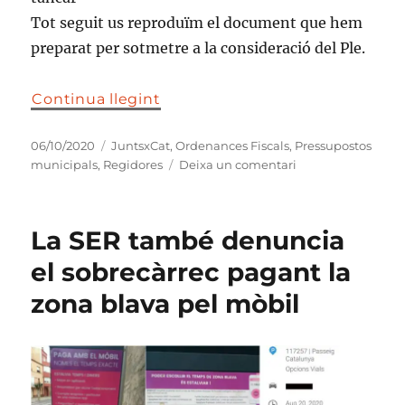
Tot seguit us reproduïm el document que hem
preparat per sotmetre a la consideració del Ple.
Continua llegint
Publicat
Categories
06/10/2020
JuntsxCat
,
Ordenances Fiscals
,
Pressupostos
el
a
municipals
,
Regidores
Deixa un comentari
JuntsxCat
proposa
una
La SER també denuncia
fiscalitat
més
el sobrecàrrec pagant la
amable
zona blava pel mòbil
amb
les
persones
i
més
útil