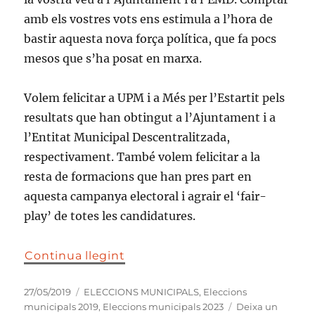
amb els vostres vots ens estimula a l’hora de
bastir aquesta nova força política, que fa pocs
mesos que s’ha posat en marxa.
Volem felicitar a UPM i a Més per l’Estartit pels
resultats que han obtingut a l’Ajuntament i a
l’Entitat Municipal Descentralitzada,
respectivament. També volem felicitar a la
resta de formacions que han pres part en
aquesta campanya electoral i agrair el ‘fair-
play’ de totes les candidatures.
Continua llegint
Publicat
Categories
27/05/2019
ELECCIONS MUNICIPALS
,
Eleccions
el
municipals 2019
,
Eleccions municipals 2023
Deixa un