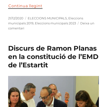
Continua llegint
Publicat
Categories
21/12/2020
ELECCIONS MUNICIPALS
,
Eleccions
el
municipals 2019
,
Eleccions municipals 2023
Deixa un
a
comentari
Agrupació
local
2020-
Discurs de Ramon Planas
2024
,
en la constitució de l’EMD
de
de l’Estartit
Junts
a
Torroella
de
Montgrí
i
l’Estartit