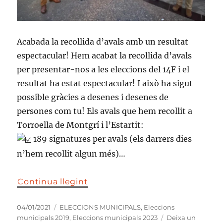
Acabada la recollida d’avals amb un resultat
espectacular! Hem acabat la recollida d’avals
per presentar-nos a les eleccions del 14F i el
resultat ha estat espectacular! I això ha sigut
possible gràcies a desenes i desenes de
persones com tu! Els avals que hem recollit a
Torroella de Montgrí i l’Estartit:
189 signatures per avals (els darrers dies
n’hem recollit algun més)…
Continua llegint
Publicat
Categories
04/01/2021
ELECCIONS MUNICIPALS
,
Eleccions
el
municipals 2019
,
Eleccions municipals 2023
Deixa un