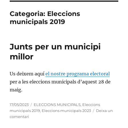
Categoria:
Eleccions
municipals 2019
Junts per un municipi
millor
Us deixem aquí
el nostre programa electoral
per a les eleccions municipals d’aquest 28 de
maig.
Publicat
Categories
17/05/2023
ELECCIONS MUNICIPALS
,
Eleccions
el
municipals 2019
,
Eleccions municipals 2023
Deixa un
a
comentari
Junts