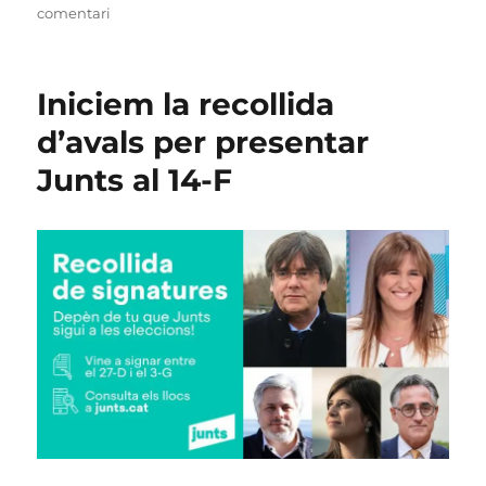
a
comentari
Acabada
la
recollida
Iniciem la recollida
d’avals
amb
d’avals per presentar
un
Junts al 14-F
resultat
espectacular!