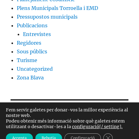
Plens Municipals Torroella i EMD
Pressupostos municipals
Publicacions
Entrevistes
Regidores
Sous públics
Turisme
Uncategorized
Zona Blava
Fem servir galetes per donar-vos la millor experiència al
nostre web.
Podeu obtenir més informació sobre què galetes estem
utilitzant o desactivar-les a la
configuració[/ setting].
Junts per Catalunya a Torroella de Montgrí i l'Estartit
Política de privacitat- Privacy Policy
Gràcies al WordPress
TANCA EL B
Accepta
Rebutja
Configuració