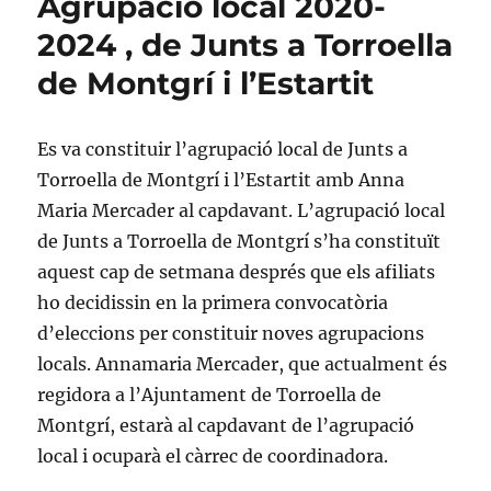
Agrupació local 2020-
d’ava
per
2024 , de Junts a Torroella
prese
de Montgrí i l’Estartit
Junts
al
14-
F
Es va constituir l’agrupació local de Junts a
Torroella de Montgrí i l’Estartit amb Anna
Maria Mercader al capdavant. L’agrupació local
de Junts a Torroella de Montgrí s’ha constituït
aquest cap de setmana després que els afiliats
ho decidissin en la primera convocatòria
d’eleccions per constituir noves agrupacions
locals. Annamaria Mercader, que actualment és
regidora a l’Ajuntament de Torroella de
Montgrí, estarà al capdavant de l’agrupació
local i ocuparà el càrrec de coordinadora.