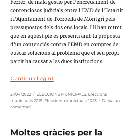
Ferrer, de mala gestió per l’encreuament de
contenciosos judicials entre l’EMD de l’Estartit
i l’Ajuntament de Torroella de Montgrí pels
pressupostos dels dos ens locals. I li han retret
que en aquest ple es presenti amb la proposta
d’un contenciós contra l’EMD en comptes de
buscar solucions al problema que el seu propi
partit ha causat a les dues institucions.
Continua llegint
Publicat
Categories
21/04/2022
ELECCIONS MUNICIPALS
,
Eleccions
el
municipals 2019
,
Eleccions municipals 2023
Deixa un
a
comentari
Mala
gestió
de
Moltes gràcies per la
l’alcalde