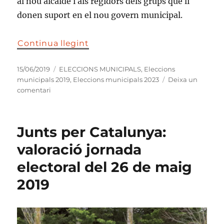
al nou alcalde i als regidors dels grups que li
donen suport en el nou govern municipal.
Continua llegint
Publicat
Categories
15/06/2019
ELECCIONS MUNICIPALS
,
Eleccions
el
municipals 2019
,
Eleccions municipals 2023
Deixa un
a
comentari
Discurs
de
Sandra
Junts per Catalunya:
Bartomeus,
el
valoració jornada
2019,
electoral del 26 de maig
en
la
2019
constitució
del
nou
ple