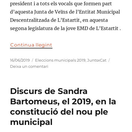
president i a tots els vocals que formen part
d’aquesta Junta de Veïns de l’Entitat Municipal
Descentralitzada de L’Estartit, en aquesta
segona legislatura de la jove EMD de L’Estartit .
Continua llegint
Publicat
Categories
16/06/2019
Eleccions municipals 2019
,
JuntsxCat
el
a
Deixa un comentari
Discurs
de
Ramon
Discurs de Sandra
Planas
en
Bartomeus, el 2019, en la
la
constitució del nou ple
constitució
de
municipal
l’EMD
de