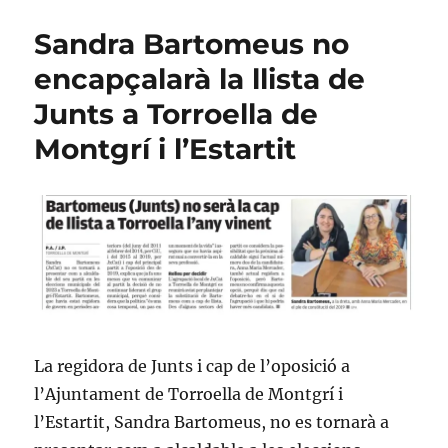
per
un
Sandra Bartomeus no
municipi
millor
encapçalarà la llista de
Junts a Torroella de
Montgrí i l’Estartit
La regidora de Junts i cap de l’oposició a
l’Ajuntament de Torroella de Montgrí i
l’Estartit, Sandra Bartomeus, no es tornarà a