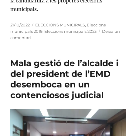
la candidatura a les properes eleccions
municipals.
Publicat
Categories
21/10/2022
ELECCIONS MUNICIPALS
,
Eleccions
el
municipals 2019
,
Eleccions municipals 2023
Deixa un
a
comentari
Sandra
Bartomeus
no
Mala gestió de l’alcalde i
encapçalarà
la
del president de l’EMD
llista
desemboca en un
de
Junts
contenciosos judicial
a
Torroella
de
Montgrí
i
l’Estartit