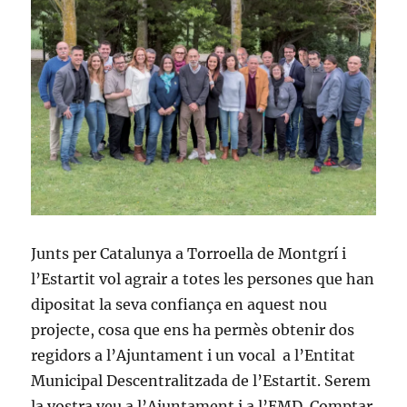
municipal
Junts per Catalunya a Torroella de Montgrí i
l’Estartit vol agrair a totes les persones que han
dipositat la seva confiança en aquest nou
projecte, cosa que ens ha permès obtenir dos
regidors a l’Ajuntament i un vocal a l’Entitat
Municipal Descentralitzada de l’Estartit. Serem
la vostra veu a l’Ajuntament i a l’EMD. Comptar