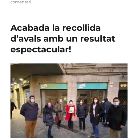
a
comentari
Moltes
gràcies
per
Acabada la recollida
la
confiança
d’avals amb un resultat
a
espectacular!
les
1.280
persones
que
ens
han
votat!
Eleccions
Catalanes
2021