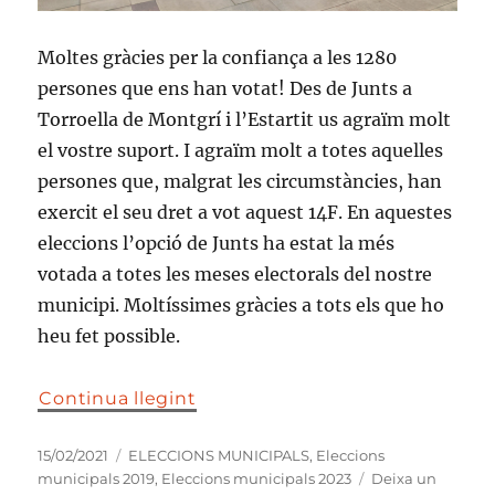
Moltes gràcies per la confiança a les 1280
persones que ens han votat! Des de Junts a
Torroella de Montgrí i l’Estartit us agraïm molt
el vostre suport. I agraïm molt a totes aquelles
persones que, malgrat les circumstàncies, han
exercit el seu dret a vot aquest 14F. En aquestes
eleccions l’opció de Junts ha estat la més
votada a totes les meses electorals del nostre
municipi. Moltíssimes gràcies a tots els que ho
heu fet possible.
Continua llegint
Publicat
Categories
15/02/2021
ELECCIONS MUNICIPALS
,
Eleccions
el
municipals 2019
,
Eleccions municipals 2023
Deixa un