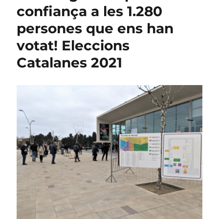
i
confiança a les 1.280
del
persones que ens han
president
de
votat! Eleccions
l’EMD
desemboca
Catalanes 2021
en
un
contenciosos
judicial