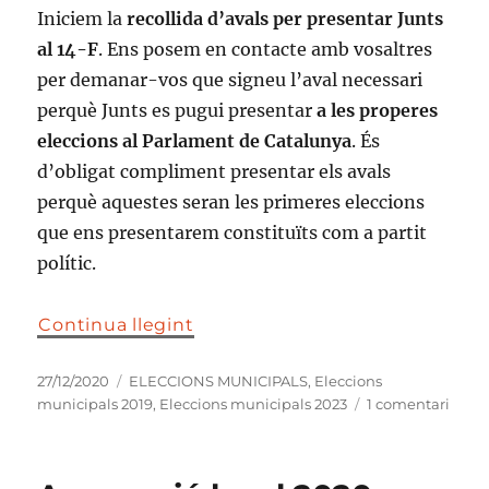
Iniciem la
recollida d’avals per presentar Junts
al 14-F
. Ens posem en contacte amb vosaltres
per demanar-vos que signeu l’aval necessari
perquè Junts es pugui presentar
a les properes
eleccions al Parlament de Catalunya
. És
d’obligat compliment presentar els avals
perquè aquestes seran les primeres eleccions
que ens presentarem constituïts com a partit
polític.
Continua llegint
Publicat
Categories
27/12/2020
ELECCIONS MUNICIPALS
,
Eleccions
el
a
municipals 2019
,
Eleccions municipals 2023
1 comentari
Inici
la
recol