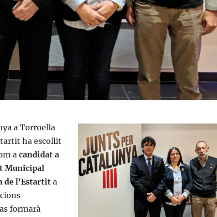
nya a Torroella
tartit ha escollit
om a
candidat a
at Municipal
 de l’Estartit
a
ccions
nas formarà