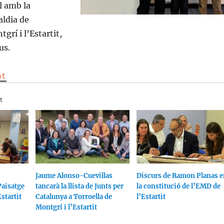
l amb la
aldia de
grí i l’Estartit,
us.
nt
t
Jaume Alonso-Cuevillas
Discurs de Ramon Planas e
Paisatge
tancarà la llista de Junts per
la constitució de l’EMD de
startit
Catalunya a Torroella de
l’Estartit
Montgrí i l’Estartit