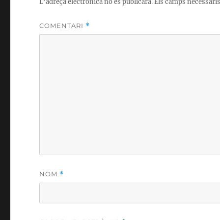
L'adreça electrònica no es publicarà.
Els camps necessari
COMENTARI
*
NOM
*