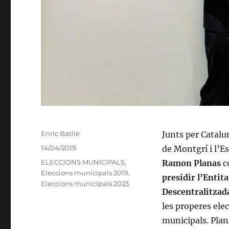
Autor
Enric Batlle
Junts per Catalu
Publicat
14/04/2019
de Montgrí i l’Es
el
Categories
ELECCIONS MUNICIPALS
,
Ramon Planas
c
Eleccions municipals 2019
,
presidir l’Entit
Eleccions municipals 2023
Descentralitzada
les properes ele
municipals. Pla