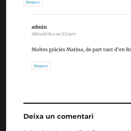
Respon
admin
ha
18/04/2019 a les 3:12 pm
dit:
Moltes gràcies Marina, de part tant d’en
Respon
Deixa un comentari