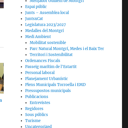
Menjador Guillem de Montgrí
Espai públic
Junts – Assemblea local
JuntsxCat
Legislatura 2023/2027
Medalles del Montgrí
Medi Ambient
Mobilitat sostenible
Parc Natural Montgrí, Medes i el Baix Ter
Territori i Sostenibilitat
Ordenances Fiscals
Passeig marítim de l'Estartit
Personal laboral
Planejament Urbanístic
Plens Municipals Torroella i EMD
Pressupostos municipals
Publicacions
n
Entrevistes
Regidores
Sous públics
Turisme
Uncategorized