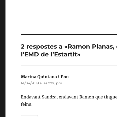
2 respostes a «Ramon Planas, 
l’EMD de l’Estartit»
Marina Quintana i Pou
ha
14/04/2019 a les 9:06 pm
dit:
Endavant Sandra, endavant Ramon que tingueu 
feina.