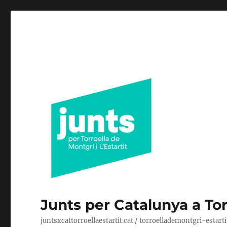
Junts per Catalunya a Torr
juntsxcattorroellaestartit.cat / torroellademontgri-estart