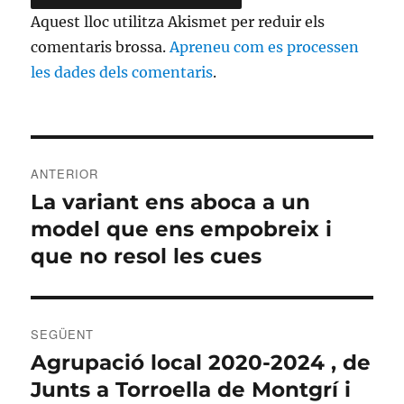
Aquest lloc utilitza Akismet per reduir els
comentaris brossa.
Apreneu com es processen
les dades dels comentaris
.
Navegació
ANTERIOR
d'entrades
La variant ens aboca a un
Entrada
anterior:
model que ens empobreix i
que no resol les cues
SEGÜENT
Agrupació local 2020-2024 , de
Entrada
següent:
Junts a Torroella de Montgrí i