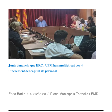
Junts denuncia que ERC i UPM han multiplicat per 4
l’increment del capítol de personal
Autor
Publicat
Categories
Enric Batlle
18/12/2020
Plens Municipals Torroella i EMD
el